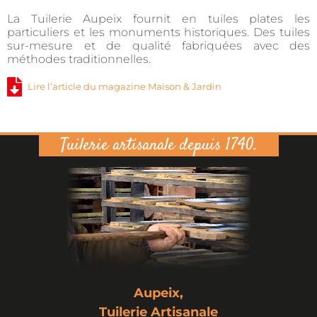
La Tuilerie Aupeix fournit en tuiles plates les
particuliers et les monuments historiques. Des tuiles
sur-mesure et de qualité fabriquées avec des
méthodes traditionnelles.
Lire l’article du magazine Maison & Jardin
Tuilerie artisanale depuis 1740.
Aupeix,
Tuilerie Artisanale