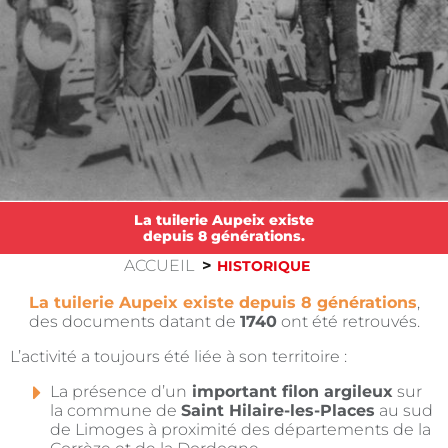
La tuilerie Aupeix existe
depuis 8 générations.
ACCUEIL
HISTORIQUE
La tuilerie Aupeix existe depuis 8 générations
,
des documents datant de
1740
ont été retrouvés.
L’activité a toujours été liée à son territoire :
La présence d’un
important filon argileux
sur
la commune de
Saint Hilaire-les-Places
au sud
de Limoges à proximité des départements de la