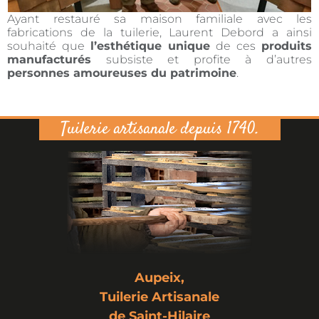
Ayant restauré sa maison familiale avec les
fabrications de la tuilerie, Laurent Debord a ainsi
souhaité que
l’esthétique unique
de ces
produits
manufacturés
subsiste et profite à d’autres
personnes amoureuses du patrimoine
.
Tuilerie artisanale depuis 1740.
Aupeix,
Tuilerie Artisanale
de Saint-Hilaire